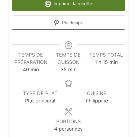
Imprimer la recette
Pin Recipe
TEMPS DE
TEMPS DE
TEMPS TOTAL
heure
minutes
PRÉPARATION
CUISSON
1
h
15
min
minutes
minutes
40
min
35
min
TYPE DE PLAT
CUISINE
Plat principal
Philippine
PORTIONS
4
personnes