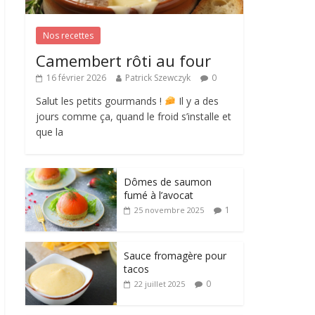
Nos recettes
Camembert rôti au four
16 février 2026
Patrick Szewczyk
0
Salut les petits gourmands !
Il y a des
jours comme ça, quand le froid s’installe et
que la
Dômes de saumon
fumé à l’avocat
1
25 novembre 2025
Sauce fromagère pour
tacos
0
22 juillet 2025