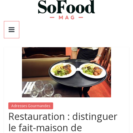
Skip
to
content
SoFoodMag
Le
magazine
de
la
cuisine
Adresses Gourmandes
Restauration : distinguer
le fait-maison de