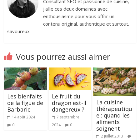
Consultant SEO et passionné de cuisine,
j'allie ces deux domaines avec
enthousiasme pour vous offrir un
contenu original, authentique et surtout,
savoureux.
Vous pourrez aussi aimer
Les bienfaits
Le fruit du
La cuisine
de la figue de
dragon est-il
thérapeutiqu
Barbarie
dangereux ?
e : quand les
14 août 2024
7 septembre
aliments
0
2024
0
soignent
2 juillet 2013