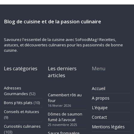
Blog de cuisine et de la passion culinaire
Savourez l'essentiel de la cuisine avec SoFoodMag ! Recettes,
astuces, et découvertes culinaires pour les passionnés de bonne
cuisine.
Les catégories
Les derniers
Menu
articles
Adresses
Accueil
Gourmandes
(52)
Camembert rôti au
A propos
four
Bons p'tits plats
(10)
16 février 2026
L’équipe
Conseils et Astuces
Dômes de saumon
Contact
(9)
fumé à l’avocat
25 novembre 2025
Curiosités culinaires
Mentions légales
(103)
Sauce fromagère