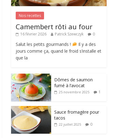
Nos recettes
Camembert rôti au four
16 février 2026
Patrick Szewczyk
0
Salut les petits gourmands !
Il y a des
jours comme ça, quand le froid s’installe et
que la
Dômes de saumon
fumé à l’avocat
1
25 novembre 2025
Sauce fromagère pour
tacos
0
22 juillet 2025