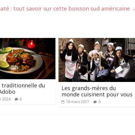
até : tout savoir sur cette boisson sud américaine
 traditionnelle du
Les grands-mères du
 Adobo
monde cuisinent pour vous
er 2024
6
18 mars 2017
0