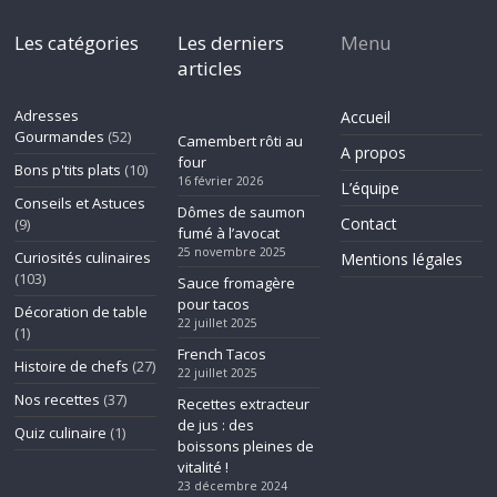
Les catégories
Les derniers
Menu
articles
Adresses
Accueil
Gourmandes
(52)
Camembert rôti au
A propos
four
Bons p'tits plats
(10)
16 février 2026
L’équipe
Conseils et Astuces
Dômes de saumon
Contact
(9)
fumé à l’avocat
25 novembre 2025
Curiosités culinaires
Mentions légales
(103)
Sauce fromagère
pour tacos
Décoration de table
22 juillet 2025
(1)
French Tacos
Histoire de chefs
(27)
22 juillet 2025
Nos recettes
(37)
Recettes extracteur
de jus : des
Quiz culinaire
(1)
boissons pleines de
vitalité !
23 décembre 2024