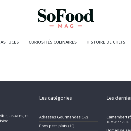
 ASTUCES
CURIOSITÉS CULINAIRES
HISTOIRE DE CHEFS
Les catégories
Les dernier
ttes, astuces, et
Adresses Gourmandes
(52)
Camembert rôt
isine.
16 février 2026
Bons p'tits plats
(10)
Dômes de sa