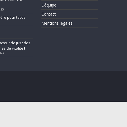
L’équipe
025
Contact
ère pour tacos
Mentions légales
cteur de jus : des
es de vitalité !
024