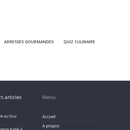
ADRESSES GOURMANDES
QUIZ CULINAIRE
s articles
Menu
i au four
Accueil
A propos
umon fumé à