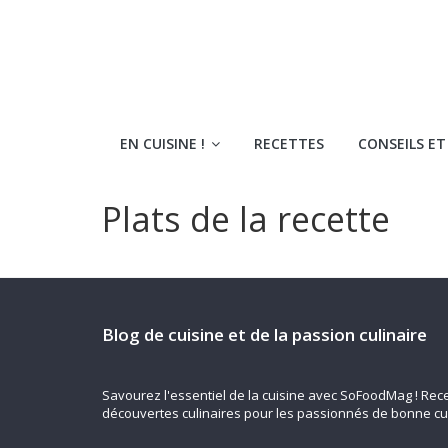
Skip
to
content
SoFoodMag
EN CUISINE !
RECETTES
CONSEILS ET
Le
magazine
Plats de la recette
de
la
cuisine
Blog de cuisine et de la passion culinaire
Savourez l'essentiel de la cuisine avec SoFoodMag ! Rece
découvertes culinaires pour les passionnés de bonne cu